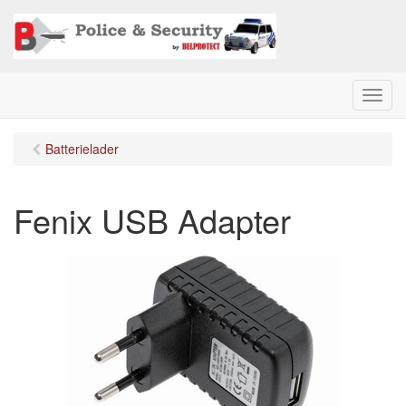
M
e
n
Batterielader
u
Fenix USB Adapter