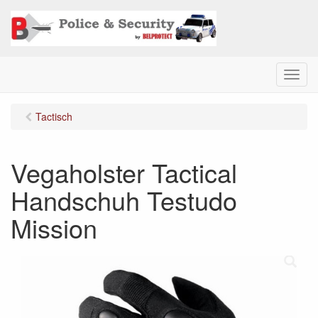
M
e
n
Tactisch
u
Vegaholster Tactical
Handschuh Testudo
Mission