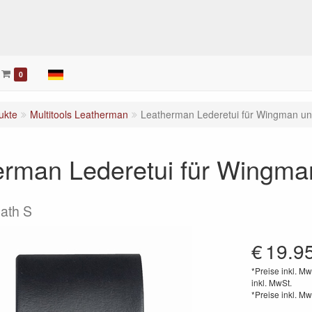
0
ukte
Multitools Leatherman
Leatherman Lederetui für Wingman un
erman Lederetui für Wingma
ath S
€
19.9
*Preise inkl. Mw
inkl. MwSt.
*Preise inkl. Mw