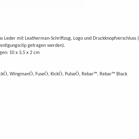
us Leder mit Leatherman-Schriftzug, Logo und Druckknopfverschluss
estigungsclip getragen werden).
en: 10 x 3,5 x 2 cm
Ò
Ò
Ò
Ò
Ò
ck
, Wingman
, Fuse
, Kick
, Pulse
, Rebar™, Rebar™ Black