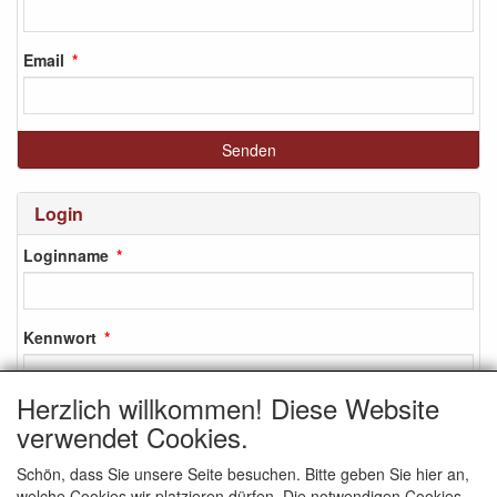
Email
Login
Loginname
Kennwort
Herzlich willkommen! Diese Website
verwendet Cookies.
Login
Schön, dass Sie unsere Seite besuchen. Bitte geben Sie hier an,
Anmelden
welche Cookies wir platzieren dürfen. Die notwendigen Cookies