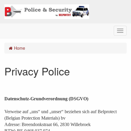
M
e
n
Home
u
Privacy Police
Datenschutz-Grundverordnung (DSGVO)
Verweise auf „uns“ und „unser“ beziehen sich auf Belprotect
(Belgian Protection Materials) bv
Adresse: Breendonkstraat 66, 2830 Willebroek
BTW: BE 0468.037.074