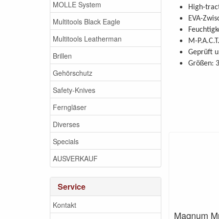
MOLLE System
High-tra
EVA-Zwisc
Multitools Black Eagle
Feuchtigk
Multitools Leatherman
M-P.A.C.T
Geprüft u
Brillen
Größen: 
Gehörschutz
Safety-Knives
Ferngläser
Diverses
Specials
AUSVERKAUF
Service
Kontakt
Magnum Mp