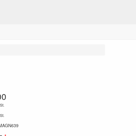
00
St.
St.
MAGN639