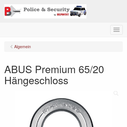
M
e
n
Algemein
u
ABUS Premium 65/20
Hängeschloss