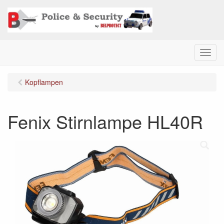
M
e
n
Kopflampen
u
Fenix Stirnlampe HL40R