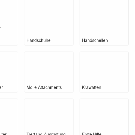
r
Handschuhe
Handschellen
er
Molle Attachments
Krawatten
lter
Tierfang-Ausrüstung
Erste Hilfe