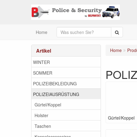
Suche
Home
Artikel
Home
Prod
WINTER
POLI
SOMMER
POLIZEIBEKLEIDUNG
POLIZEIAUSRÜSTUNG
Gürtel/Koppel
Holster
Gürtel/Koppel
Taschen
Koppelaccessoires