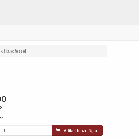
nk-Handfessel
00
St.
St.
Artikel hinzufügen