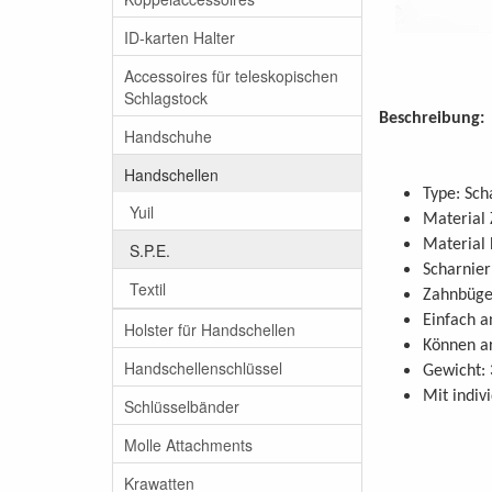
ID-karten Halter
Accessoires für teleskopischen
Schlagstock
Beschreibung:
Handschuhe
Handschellen
Type: Sc
Yuil
Material 
Material 
S.P.E.
Scharnier
Textil
Zahnbüge
Einfach a
Holster für Handschellen
Können ar
Handschellenschlüssel
Gewicht: 
Mit indiv
Schlüsselbänder
Molle Attachments
Krawatten