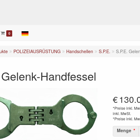
0
ukte
POLIZEIAUSRÜSTUNG
Handschellen
S.P.E.
S.P.E. Gele
 Gelenk-Handfessel
€
130.
*Preise inkl. Mw
inkl. MwSt.
*Preise inkl. Mw
Menge