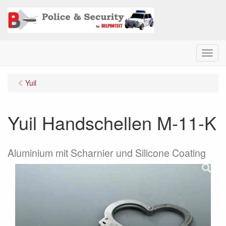
M
e
n
Yuil
u
Yuil Handschellen M-11-K
Aluminium mit Scharnier und Silicone Coating