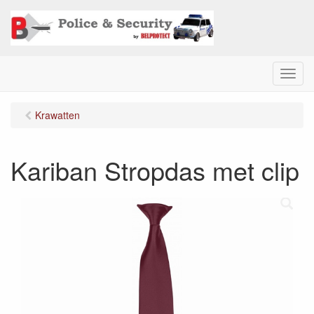
M
e
n
Krawatten
u
Kariban Stropdas met clip