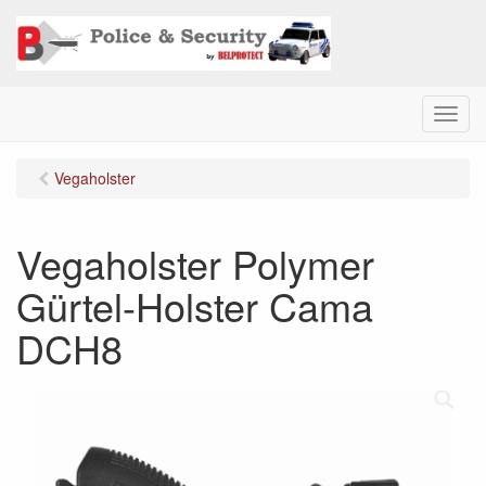
M
e
n
Vegaholster
u
Vegaholster Polymer
Gürtel-Holster Cama
DCH8