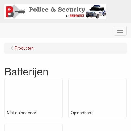
M
e
n
Producten
u
Batterijen
Niet oplaadbaar
Oplaadbaar