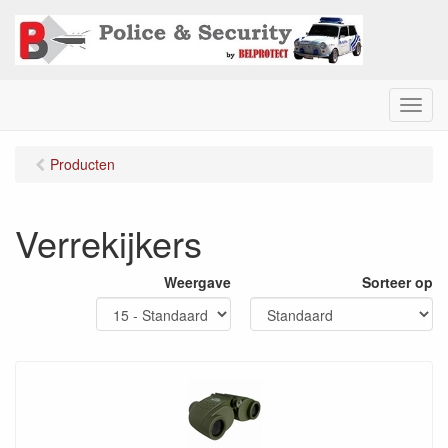
M
e
n
Producten
u
Verrekijkers
Weergave
Sorteer op