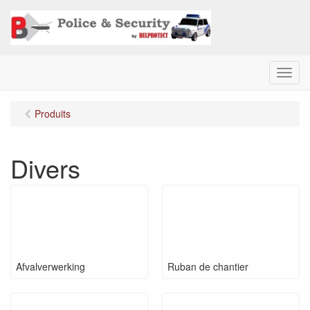
M
e
n
Produits
u
Divers
Afvalverwerking
Ruban de chantier