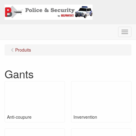
M
e
n
Produits
u
Gants
Anti-coupure
Invervention