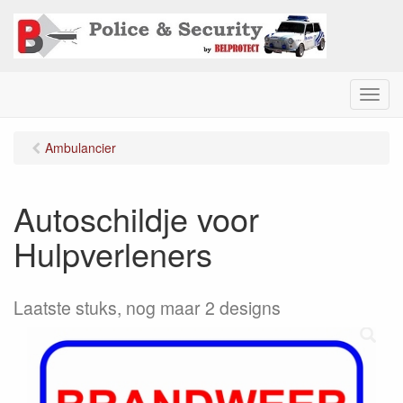
M
e
n
Ambulancier
u
Autoschildje voor
Hulpverleners
Laatste stuks, nog maar 2 designs