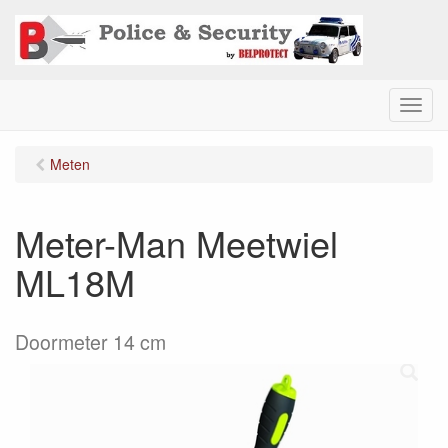
M
e
n
Meten
u
Meter-Man Meetwiel
ML18M
Doormeter 14 cm