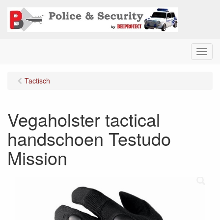
M
e
n
Tactisch
u
Vegaholster tactical
handschoen Testudo
Mission