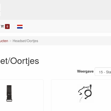
0
ucten
Headset/Oortjes
et/Oortjes
Weergave