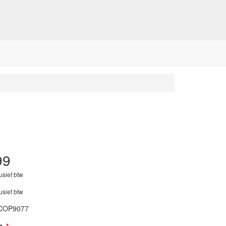
99
lusief btw
lusief btw
COP9077