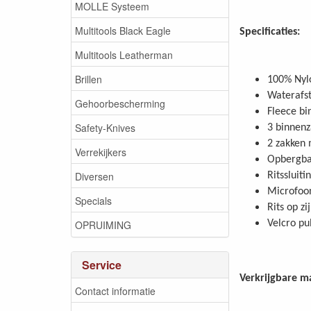
MOLLE Systeem
Multitools Black Eagle
Specificaties:
Multitools Leatherman
Brillen
100% Nyl
Waterafst
Gehoorbescherming
Fleece bi
Safety-Knives
3 binnenz
2 zakken 
Verrekijkers
Opbergba
Diversen
Ritssluit
Microfoon
Specials
Rits op z
OPRUIMING
Velcro pu
Service
Verkrijgbare m
Contact informatie