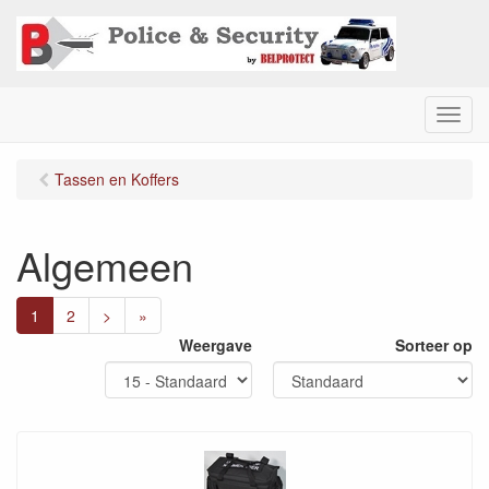
M
e
n
Tassen en Koffers
u
Algemeen
1
2
>
»
Weergave
Sorteer op