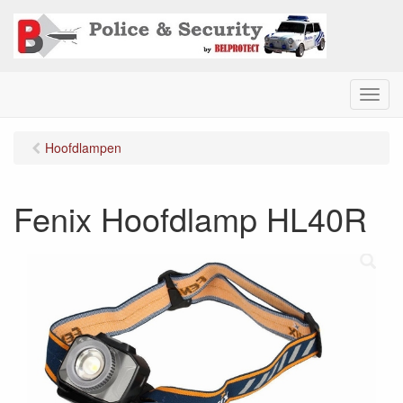
M
e
n
Hoofdlampen
u
Fenix Hoofdlamp HL40R