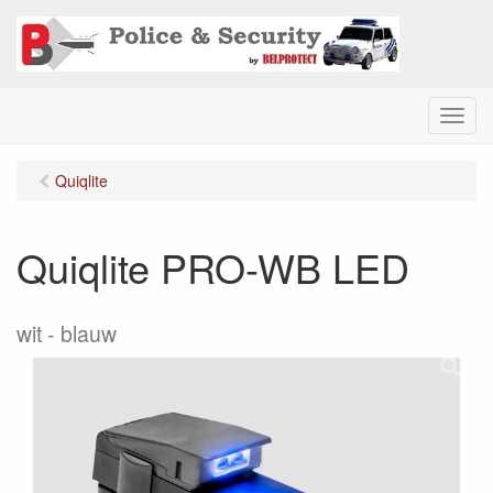
M
e
n
Quiqlite
u
Quiqlite PRO-WB LED
wit - blauw