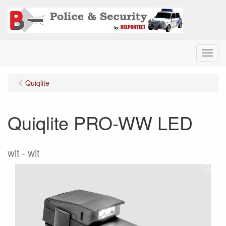
M
e
n
Quiqlite
u
Quiqlite PRO-WW LED
wit - wit