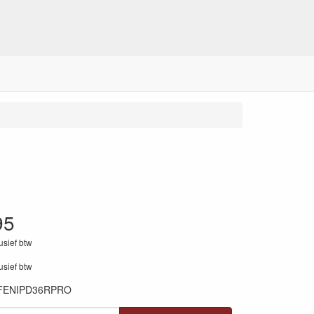
95
lusief btw
lusief btw
FENIPD36RPRO