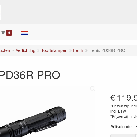
0
ucten
Verlichting
Toortslampen
Fenix
Fenix PD36R PRO
 PD36R PRO
€
119.
*Prijzen zijn inc
incl. BTW
*Prijzen zijn inc
Artikelcode
: