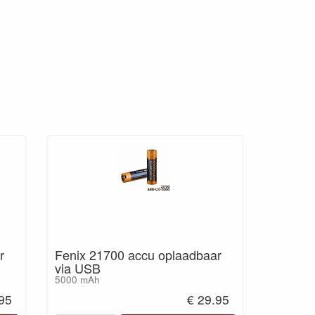
r
Fenix 21700 accu oplaadbaar
via USB
5000 mAh
.95
€ 29.95