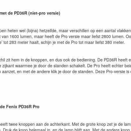
met de PD36R (niet-pro versie)
en heten wel (bijna) hetzelfde, maar verschillen op een aantal vlakk
van 1600 lumen, maar heeft de Pro versie maar liefst 2800 lumen. Ook 
 tot 283 meter haalt, schijn je met de Pro tot maar liefst 380 meter.
schil zit hem in de knoppen, en dus ook de bediening. De PD36R heeft
 zijkant waarmee je door de standen schakelt. De Pro heeft echter be
aanzet, en met de andere klik je door de standen. Deze Pro-versie is d
 de Fenix PD36R Pro
eft twee knoppen aan de achterkant. Met de grote knop zet je de lamp 
an. Druk de knop helemaal in, en de lamp blijft aan. Met de andere knop 