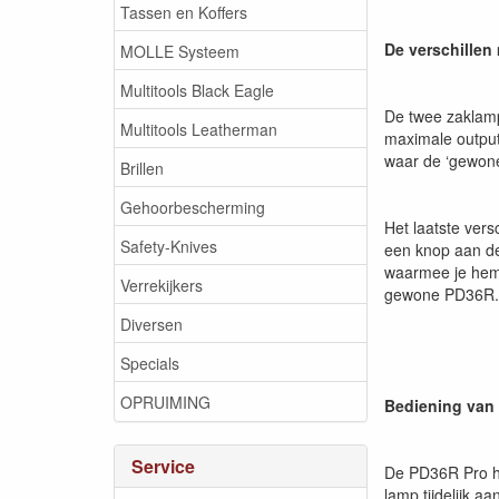
Tassen en Koffers
De verschillen 
MOLLE Systeem
Multitools Black Eagle
De twee zaklamp
Multitools Leatherman
maximale output 
waar de ‘gewone’
Brillen
Gehoorbescherming
Het laatste ver
Safety-Knives
een knop aan de
waarmee je hem 
Verrekijkers
gewone PD36R.
Diversen
Specials
OPRUIMING
Bediening van
Service
De PD36R Pro he
lamp tijdelijk a