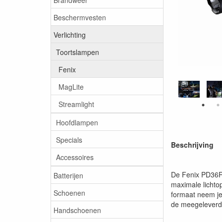
Beschermvesten
Verlichting
Toortslampen
Fenix
MagLite
Streamlight
Hoofdlampen
Specials
Beschrijving
Accessoires
De Fenix PD36R 
Batterijen
maximale lichto
Schoenen
formaat neem je
de meegeleverde
Handschoenen