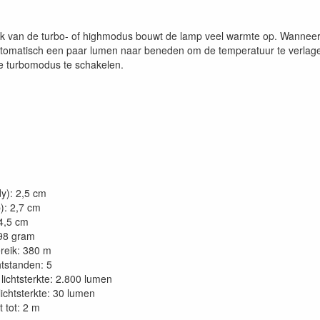
uik van de turbo- of highmodus bouwt de lamp veel warmte op. Wanneer
tomatisch een paar lumen naar beneden om de temperatuur te verlagen.
e turbomodus te schakelen.
dy): 2,5 cm
p): 2,7 cm
4,5 cm
98 gram
reik: 380 m
htstanden: 5
lichtsterkte: 2.800 lumen
lichtsterkte: 30 lumen
 tot: 2 m