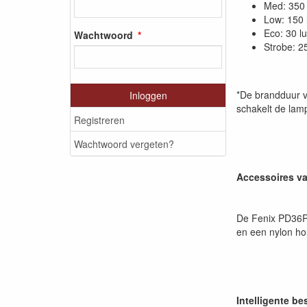
Med: 350 
Low: 150 
Eco: 30 l
Wachtwoord
Strobe: 2
*De brandduur v
Inloggen
schakelt de lam
Registreren
Wachtwoord vergeten?
Accessoires v
De Fenix PD36R 
en een nylon hol
Intelligente b