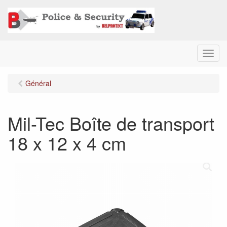
M
e
n
Général
u
Mil-Tec Boîte de transport
18 x 12 x 4 cm