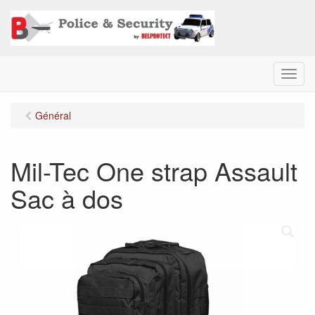
M
e
n
Général
u
Mil-Tec One strap Assault
Sac à dos