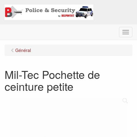
M
e
n
Général
u
Mil-Tec Pochette de
ceinture petite