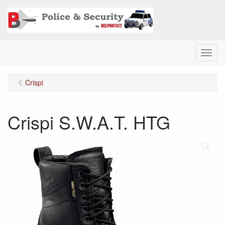
M
e
n
Crispi
u
Crispi S.W.A.T. HTG