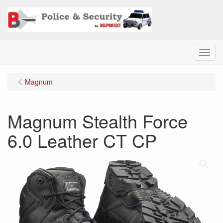
M
e
n
Magnum
u
Magnum Stealth Force
6.0 Leather CT CP