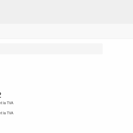
2
nt la TVA
nt la TVA