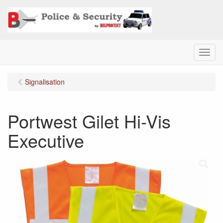
M
e
n
Signalisation
u
Portwest Gilet Hi-Vis
Executive