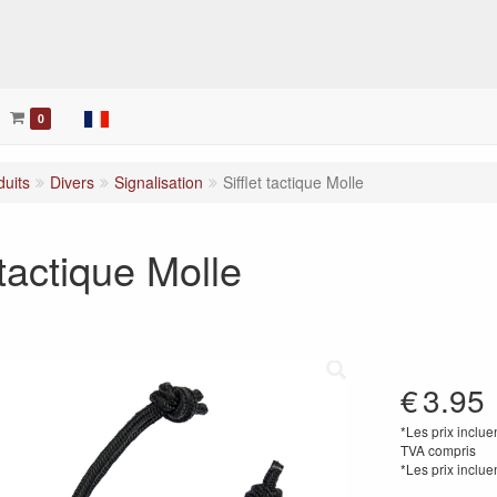
her
0
duits
Divers
Signalisation
Sifflet tactique Molle
 tactique Molle
€
3.95
*Les prix inclue
TVA compris
*Les prix inclue