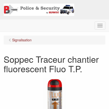
M
e
n
Signalisation
u
Soppec Traceur chantier
fluorescent Fluo T.P.