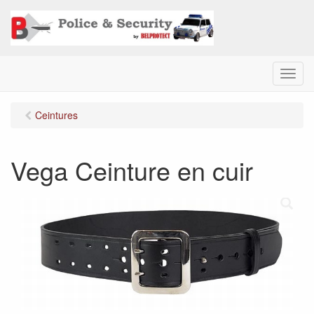
M
e
n
Ceintures
u
Vega Ceinture en cuir