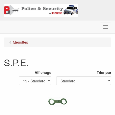
M
e
n
Menottes
u
S.P.E.
Affichage
Trier par