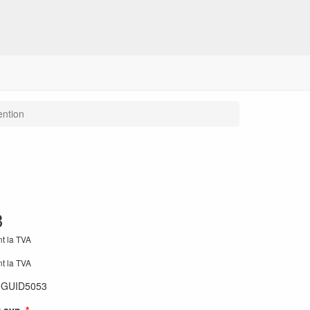
ention
3
nt la TVA
nt la TVA
:
GUID5053