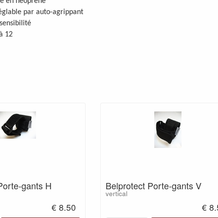
e en néoprène
églable par auto-agrippant
ensibilité
 à 12
Porte-gants H
Belprotect Porte-gants V
vertical
€ 8.50
€ 8