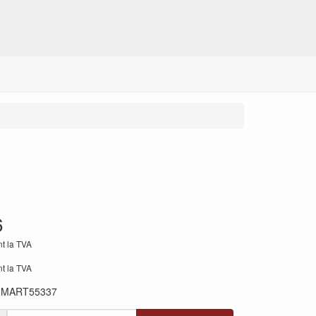
6
nt la TVA
nt la TVA
:
MART55337