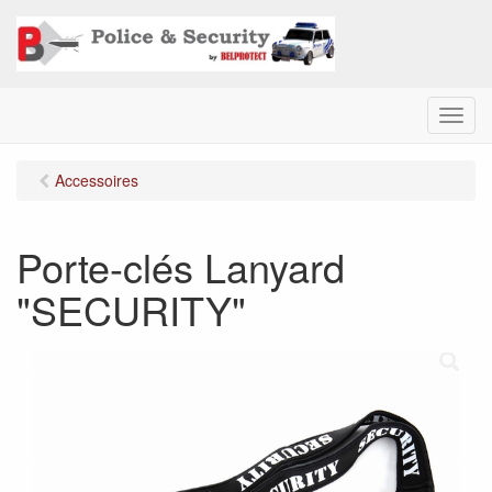
M
e
n
Accessoires
u
Porte-clés Lanyard
"SECURITY"