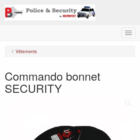
M
e
n
Vêtements
u
Commando bonnet
SECURITY