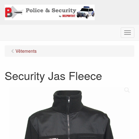
M
e
n
Vêtements
u
Security Jas Fleece