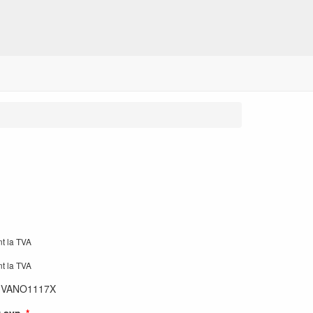
nt la TVA
nt la TVA
:
VANO1117X