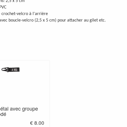
s: 2,5 x 5 cm
 PVC
 crochet-velcro à l'arrière
vec boucle-velcro (2,5 x 5 cm) pour attacher au gilet etc.
métal avec groupe
odé
€ 8.00