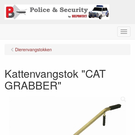
M
e
n
Dierenvangstokken
u
Kattenvangstok "CAT
GRABBER"