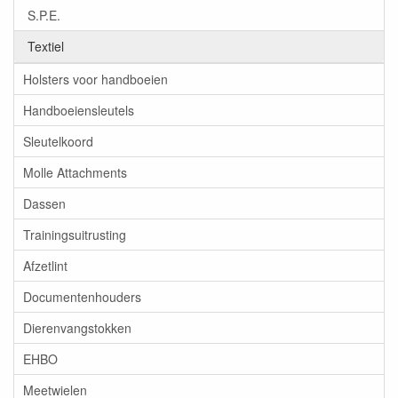
S.P.E.
Textiel
Holsters voor handboeien
Handboeiensleutels
Sleutelkoord
Molle Attachments
Dassen
Trainingsuitrusting
Afzetlint
Documentenhouders
Dierenvangstokken
EHBO
Meetwielen