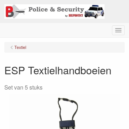
M
e
n
Textiel
u
ESP Textielhandboeien
Set van 5 stuks