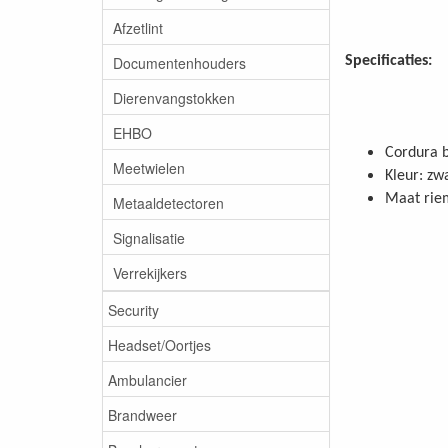
Afzetlint
Documentenhouders
Specificaties:
Dierenvangstokken
EHBO
Cordura b
Meetwielen
Kleur: zw
Maat riem
Metaaldetectoren
Signalisatie
Verrekijkers
Security
Headset/Oortjes
Ambulancier
Brandweer