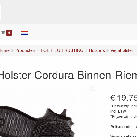
0
Home
Producten
POLITIEUITRUSTING
Holsters
Vegaholster
olster Cordura Binnen-Riem
€
19.7
*Prijzen zijn inc
incl. BTW
*Prijzen zijn inc
Artikelcode
: