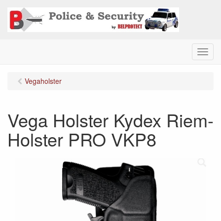
M
e
n
Vegaholster
u
Vega Holster Kydex Riem-
Holster PRO VKP8