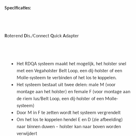
Specificaties:
R
oterend
D
is./Connect
Q
uick
A
dapter
Het RDQA systeem maakt het mogelijk, het holster snel
met een Vegaholster Belt Loop, een dij-holster of een
Molle-systeem te verbinden of het los te koppelen.
Het systeem bestaat uit twee delen: male M (voor
montage aan het holster) en female F (voor montage aan
de riem lus/Belt Loop, een dij-holster of een Molle-
systeem)
Door M in F te zetten wordt het systeem vergrendelt
Om het los te koppelen hendel E en D (zie afbeelding)
naar binnen duwen – holster kan naar boven worden
verwijdert