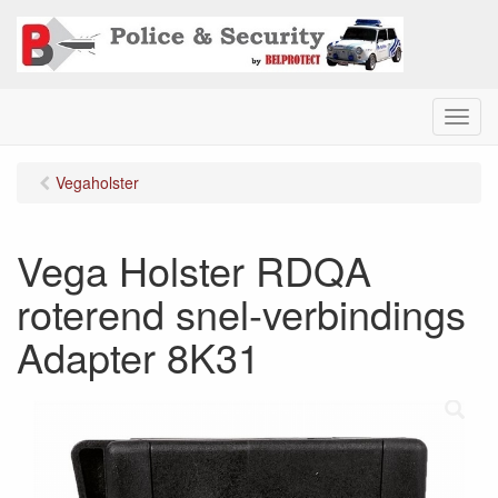
M
e
n
Vegaholster
u
Vega Holster RDQA
roterend snel-verbindings
Adapter 8K31