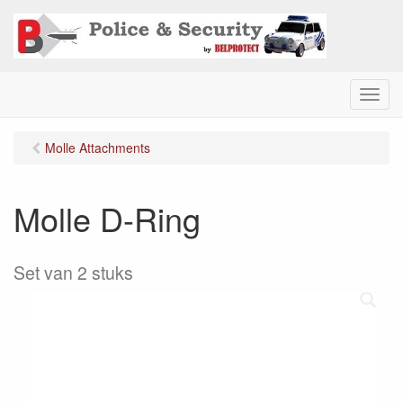
M
e
n
Molle Attachments
u
Molle D-Ring
Set van 2 stuks